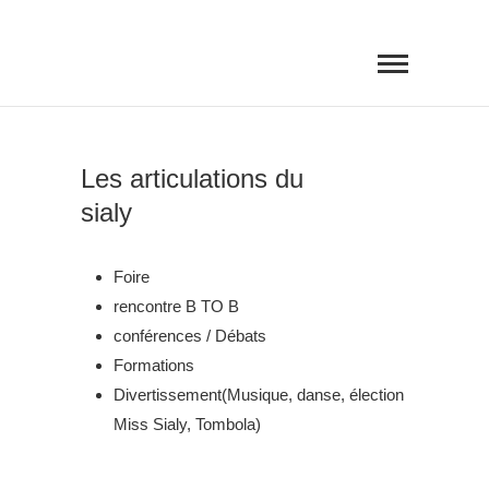
Skip
SALON INTERNATIONAL DE
to
L'AGRICULTURE ET DE
L'AGROALIMENTAIRE DE YAOUNDÉ
content
Les articulations du
sialy
Foire
rencontre B TO B
conférences / Débats
Formations
Divertissement(Musique, danse, élection
Miss Sialy, Tombola)