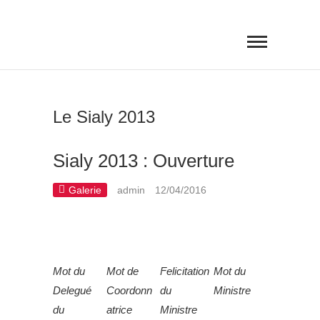
Skip
SALON INTERNATIONAL DE
to
L'AGRICULTURE ET DE
L'AGROALIMENTAIRE DE YAOUNDÉ
content
Le Sialy 2013
Sialy 2013 : Ouverture
Galerie
admin
12/04/2016
Mot du
Mot de
Felicitation
Mot du
Delegué
Coordonn
du
Ministre
du
atrice
Ministre