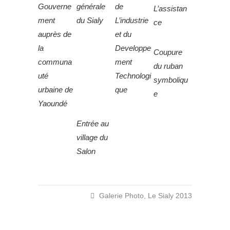
Gouverne
générale
de
L’assistan
ment
du Sialy
L’industrie
ce
auprès de
et du
la
Developpe
Coupure
communa
ment
du ruban
uté
Technologi
symboliqu
urbaine de
que
e
Yaoundé
Entrée au
village du
Salon
Galerie Photo
,
Le Sialy 2013