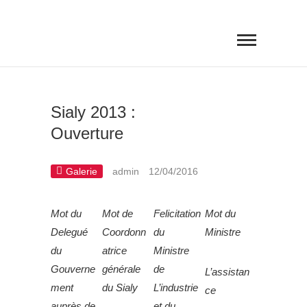
SALON INTERNATIONAL DE
L'AGRICULTURE ET DE
L'AGROALIMENTAIRE DE YAOUNDÉ
Sialy 2013 :
Ouverture
Galerie
admin
12/04/2016
Mot du
Mot de
Felicitation
Mot du
Delegué
Coordonn
du
Ministre
du
atrice
Ministre
Gouverne
générale
de
L’assistan
ment
du Sialy
L’industrie
ce
auprès de
et du